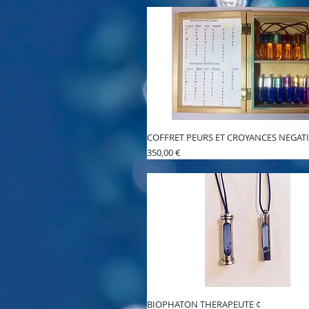
COFFRET PEURS ET CROYANCES NEGAT
Prix
350,00 €
BIOPHATON THERAPEUTE ¢