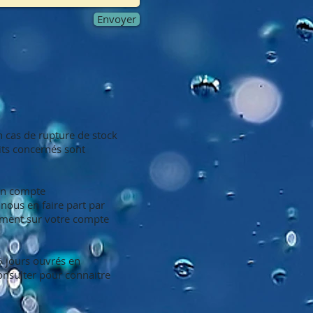
Envoyer
n cas de rupture de stock
its concernés sont
 en compte
nous en faire part par
ement sur votre compte
 5 jours ouvrés en
nsulter pour connaitre