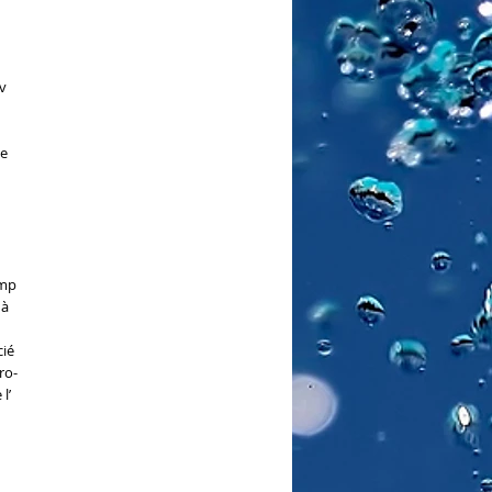
 
e 
mp 
à 
ié 
ro-
’ 