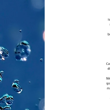
I
b
Ca
é
l’
ip
ma