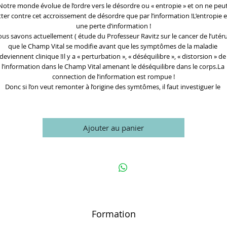
Notre monde évolue de l’ordre vers le désordre ou « entropie » et on ne peut
tter contre cet accroissement de désordre que par l’information !L’entropie es
une perte d’information !
us savons actuellement ( étude du Professeur Ravitz sur le cancer de l’utérus
que le Champ Vital se modifie avant que les symptômes de la maladie 
deviennent clinique !Il y a « perturbation », « déséquilibre », « distorsion » de 
l’information dans le Champ Vital amenant le déséquilibre dans le corps.La 
connection de l’information est rompue !
Donc si l’on veut remonter à l’origine des symtômes, il faut investiguer le 
Ajouter au panier
Formation