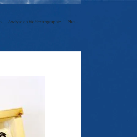
s
Analyse en bioélectrographie
Plus...