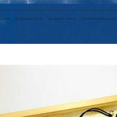
uction
Biophaton One ©
Biophaton Géo ©
Formations Biophaton