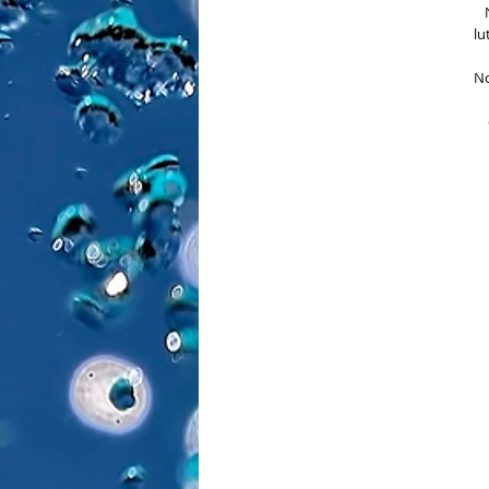
lu
No