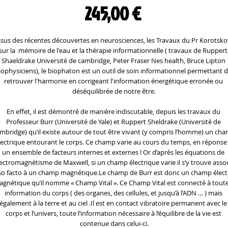
Prix
245,00 €
ssus des récentes découvertes en neurosciences, les Travaux du Pr Korotskov
sur la  mémoire de l'eau et la thérapie informationnelle ( travaux de Ruppert 
Shaeldrake Université de cambridge, Peter Fraser Nes health, Bruce Lipton 
iophysiciens), le biophaton est un outil de soin informationnel permettant d
retrouver l'harmonie en corrigeant l'information énergétique erronée ou 
déséquilibrée de notre être.
En effet, il est démontré de manière indiscutable, depuis les travaux du 
Professeur Burr (Université de Yale) et Ruppert Sheldrake (Université de 
mbridge) qu’il existe autour de tout être vivant (y compris l’homme) un cha
lectrique entourant le corps. Ce champ varie au cours du temps, en réponse 
un ensemble de facteurs internes et externes ! Or d’après les équations de 
électromagnétisme de Maxwell, si un champ électrique varie il s’y trouve assoc
so facto à un champ magnétique.Le champ de Burr est donc un champ élect
gnétique qu’il nomme « Champ Vital ». Ce Champ Vital est connecté à toute l
information du corps ( des organes, des cellules, et jusqu’à l’ADN … ) mais 
également à la terre et au ciel .Il est en contact vibratoire permanent avec le 
corps et l’univers, toute l’information nécessaire à l’équilibre de la vie est 
contenue dans celui-ci.