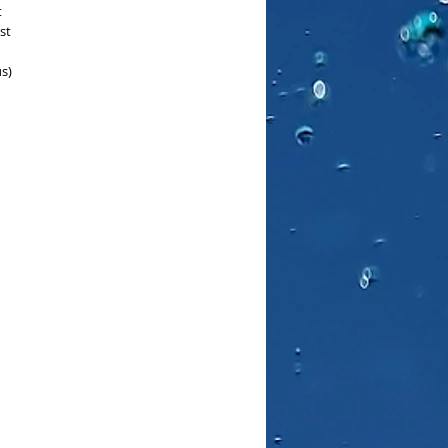
 
t 
) 